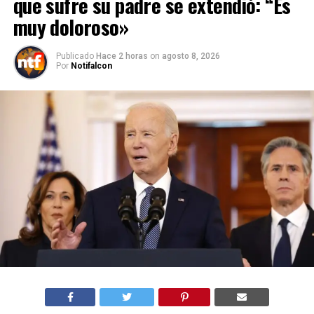
que sufre su padre se extendió: “Es
muy doloroso»
Publicado
Hace 2 horas
on
agosto 8, 2026
Por
Notifalcon