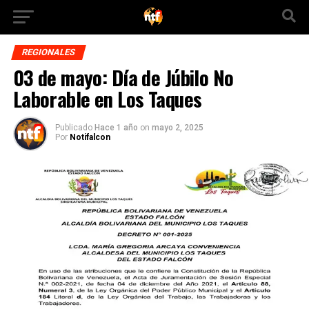
REGIONALES
03 de mayo: Día de Júbilo No
Laborable en Los Taques
Publicado
Hace 1 año
on
mayo 2, 2025
Por
Notifalcon