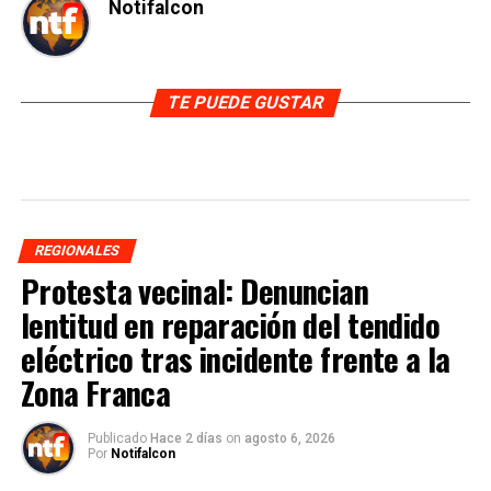
Notifalcon
TE PUEDE GUSTAR
REGIONALES
Protesta vecinal: Denuncian
lentitud en reparación del tendido
eléctrico tras incidente frente a la
Zona Franca
Publicado
Hace 2 días
on
agosto 6, 2026
Por
Notifalcon