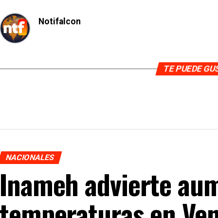
Notifalcon
TE PUEDE G
NACIONALES
Inameh advierte au
temperaturas en Ven