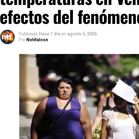
efectos del fenómen
Publicado
Hace 1 día
on
agosto 5, 2026
Por
Notifalcon