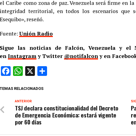
el Caribe como zona de paz. Venezuela será firme en la
integridad territorial, en todos los escenarios que 
Esequibo», reseñó.
Fuente:
Unión Radio
Sigue las noticias de Falcón, Venezuela y e
en
Instagram
y Twitter
@notifalcon
y en Facebook
Facebook
WhatsApp
X
Compartir
TEMAS RELACIONADOS
ANTERIOR
SI
TSJ declara constitucionalidad del Decreto
Pa
de Emergencia Económica: estará vigente
r
por 60 días
en