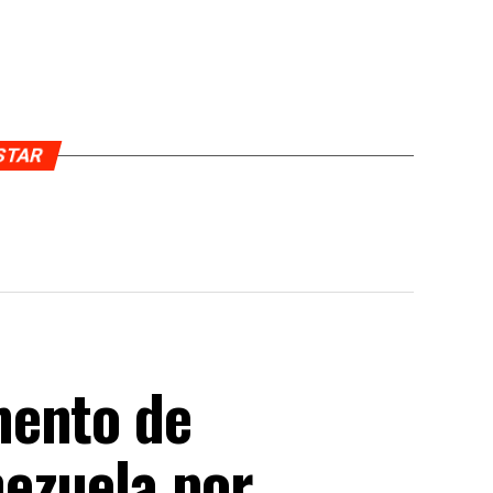
USTAR
mento de
ezuela por