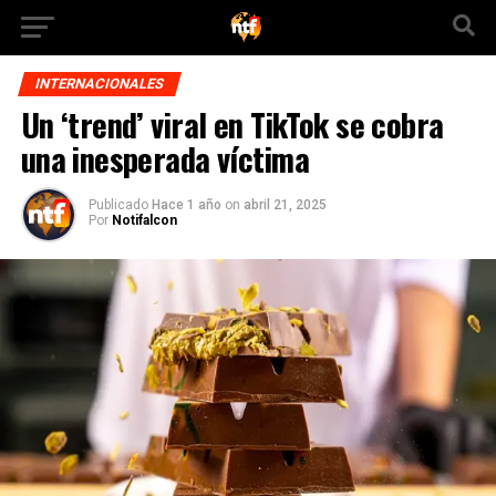
INTERNACIONALES
Un ‘trend’ viral en TikTok se cobra
una inesperada víctima
Publicado
Hace 1 año
on
abril 21, 2025
Por
Notifalcon