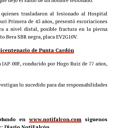
ue dejó el saldo de un hombre lesionado.
quienes trasladaron al lesionado al Hospital
uri Primera de 45 años, presentó escoriaciones
a a nivel distal, posible fractura en la pierna
oto Bera SBR negra, placa EV2G10V.
 Bicentenario de Punta Cardón
ca IAP-00F, conducido por Hugo Ruiz de 77 años,
nvestigan lo sucedido para dar responsabilidades
l Mundo en
www.notifalcon.com
síguenos
: Diario NotiFalcón