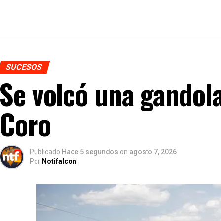
SUCESOS
Se volcó una gandol
Coro
Publicado
Hace 5 segundos
on
agosto 7, 2026
Por
Notifalcon