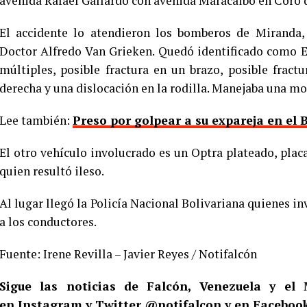
avenida Rafael Gallardo con avenida Maracaibo en Coro q
El accidente lo atendieron los bomberos de Miranda, 
Doctor Alfredo Van Grieken. Quedó identificado como E
múltiples, posible fractura en un brazo, posible fractur
derecha y una dislocación en la rodilla. Manejaba una m
Lee también:
Preso por golpear a su expareja en el
El otro vehículo involucrado es un Optra plateado, pla
quien resultó ileso.
Al lugar llegó la Policía Nacional Bolivariana quienes i
a los conductores.
Fuente: Irene Revilla – Javier Reyes / Notifalcón
Sigue las noticias de Falcón, Venezuela y e
en
Instagram
y Twitter
@notifalcon
y en Facebook