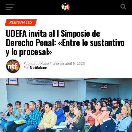
REGIONALES
UDEFA invita al I Simposio de
Derecho Penal: «Entre lo sustantivo
y lo procesal»
Publicado
Hace 1 año
on
abril 9, 2025
Por
Notifalcon