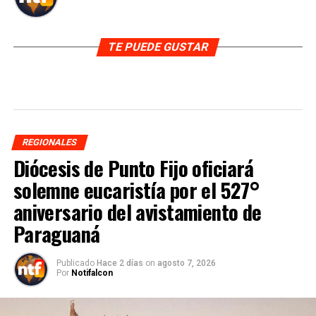
TE PUEDE GUSTAR
REGIONALES
Diócesis de Punto Fijo oficiará
solemne eucaristía por el 527°
aniversario del avistamiento de
Paraguaná
Publicado
Hace 2 días
on
agosto 7, 2026
Por
Notifalcon