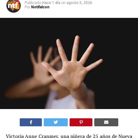
Publicado
Hace 1 día
on
agosto 5, 2026
Por
Notifalcon
Victoria Anne Cranmer, una niñera de 25 años de Nueva