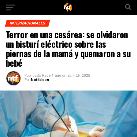
INTERNACIONALES
Terror en una cesárea: se olvidaron
un bisturí eléctrico sobre las
piernas de la mamá y quemaron a su
bebé
Publicado
Hace 1 año
on
abril 26, 2025
Por
Notifalcon