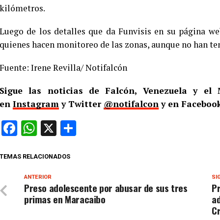
kilómetros.
Luego de los detalles que da Funvisis en su página web
quienes hacen monitoreo de las zonas, aunque no han ten
Fuente: Irene Revilla/ Notifalcón
Sigue las noticias de Falcón, Venezuela y e
en
Instagram
y Twitter
@notifalcon
y en Facebook
Facebook
WhatsApp
X
Compartir
TEMAS RELACIONADOS
ANTERIOR
SI
Preso adolescente por abusar de sus tres
Pr
primas en Maracaibo
ad
C