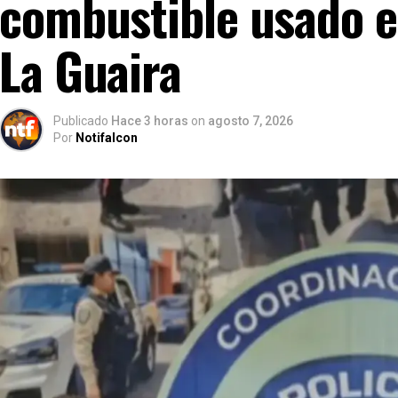
combustible usado e
La Guaira
Publicado
Hace 3 horas
on
agosto 7, 2026
Por
Notifalcon