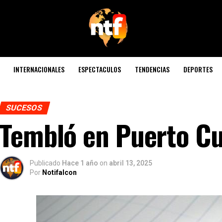
INTERNACIONALES
ESPECTACULOS
TENDENCIAS
DEPORTES
SUCESOS
Tembló en Puerto C
Publicado
Hace 1 año
on
abril 13, 2025
Por
Notifalcon