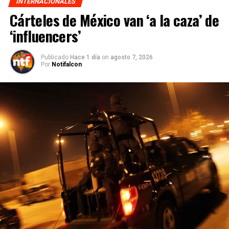
INTERNACIONALES
Cárteles de México van ‘a la caza’ de
‘influencers’
Publicado
Hace 1 día
on
agosto 7, 2026
Por
Notifalcon