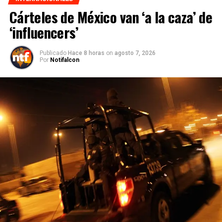
Cárteles de México van ‘a la caza’ de
‘influencers’
Publicado
Hace 8 horas
on
agosto 7, 2026
Por
Notifalcon