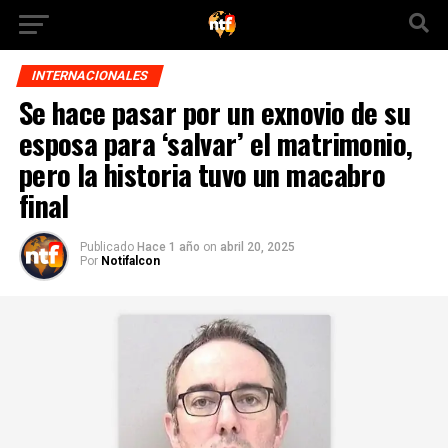
INTERNACIONALES
Se hace pasar por un exnovio de su
esposa para ‘salvar’ el matrimonio,
pero la historia tuvo un macabro
final
Publicado
Hace 1 año
on
abril 20, 2025
Por
Notifalcon