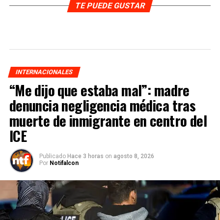
TE PUEDE GUSTAR
INTERNACIONALES
“Me dijo que estaba mal”: madre
denuncia negligencia médica tras
muerte de inmigrante en centro del
ICE
Publicado
Hace 3 horas
on
agosto 8, 2026
Por
Notifalcon