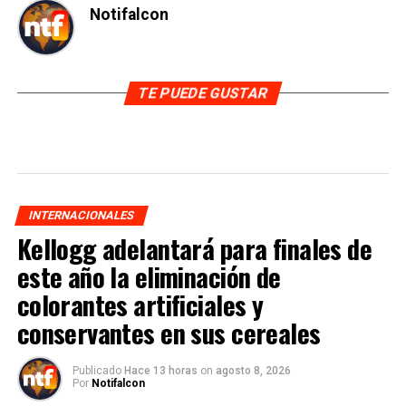
Notifalcon
TE PUEDE GUSTAR
INTERNACIONALES
Kellogg adelantará para finales de
este año la eliminación de
colorantes artificiales y
conservantes en sus cereales
Publicado
Hace 13 horas
on
agosto 8, 2026
Por
Notifalcon