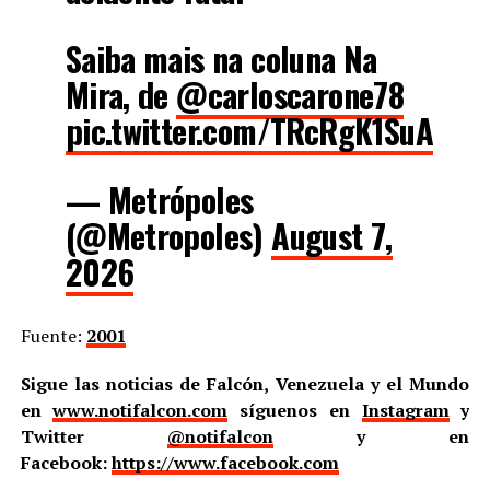
Saiba mais na coluna Na
Mira, de
@carloscarone78
pic.twitter.com/TRcRgK1SuA
— Metrópoles
(@Metropoles)
August 7,
2026
Fuente:
2001
Sigue las noticias de Falcón, Venezuela y el Mundo
en
www.notifalcon.com
síguenos en
Instagram
y
Twitter
@notifalcon
y en
Facebook:
https://www.facebook.com