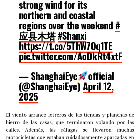
strong wind for its
northern and coastal
regions over the weekend
#
应县木塔
#Shanxi
https://t.co/5ThW7Oq1TE
pic.twitter.com/AoDkRt4xtF
— ShanghaiEye
official
(@ShanghaiEye)
April 12,
2025
El viento arrancó letreros de las tiendas y planchas de
hierro de las casas, que terminaron volando por las
calles. Además, las ráfagas se llevaron muchas
motocicletas que estaban cuidadosamente aparcadas en