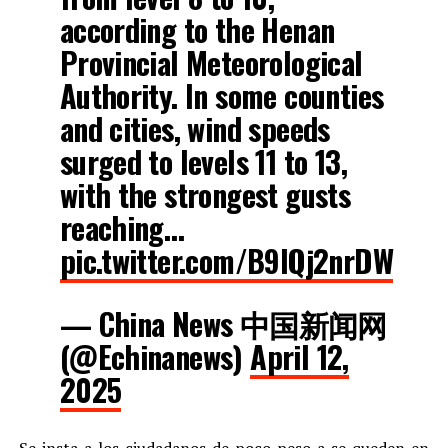
according to the Henan
Provincial Meteorological
Authority. In some counties
and cities, wind speeds
surged to levels 11 to 13,
with the strongest gusts
reaching…
pic.twitter.com/B9IQj2nrDW
— China News 中国新闻网
(@Echinanews)
April 12,
2025
Se insta a los ciudadanos de poco peso a se queden en