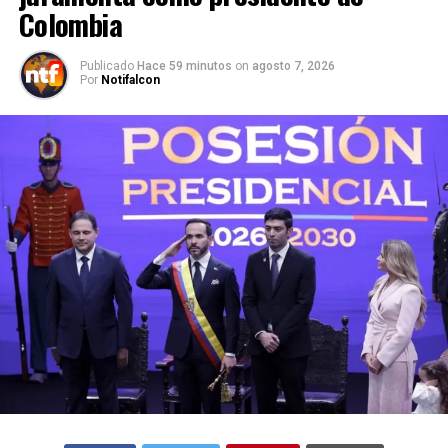
Colombia
Publicado
Hace 59 minutos
on
agosto 7, 2026
Por
Notifalcon