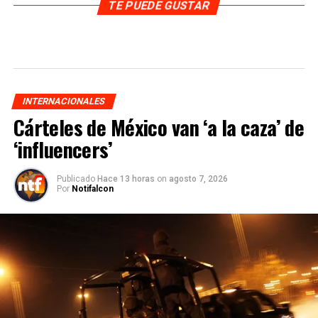
TE PUEDE GUSTAR
INTERNACIONALES
Cárteles de México van ‘a la caza’ de
‘influencers’
Publicado
Hace 13 horas
on
agosto 7, 2026
Por
Notifalcon