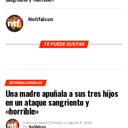
Notifalcon
TE PUEDE GUSTAR
INTERNACIONALES
Una madre apuñala a sus tres hijos
en un ataque sangriento y
«horrible»
Publicado
Hace 23 horas
on
agosto 9, 2026
Por
Notifalcon