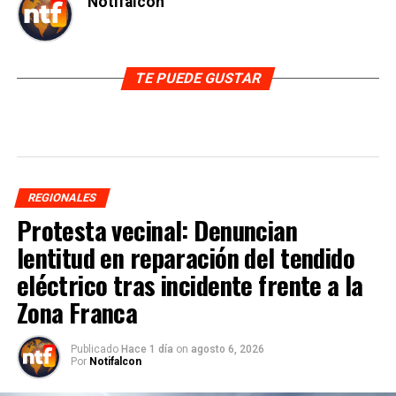
Notifalcon
TE PUEDE GUSTAR
REGIONALES
Protesta vecinal: Denuncian
lentitud en reparación del tendido
eléctrico tras incidente frente a la
Zona Franca
Publicado
Hace 1 día
on
agosto 6, 2026
Por
Notifalcon