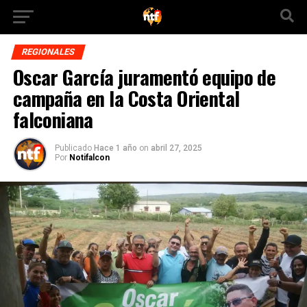
REGIONALES
Oscar García juramentó equipo de
campaña en la Costa Oriental
falconiana
Publicado
Hace 1 año
on
abril 27, 2025
Por
Notifalcon