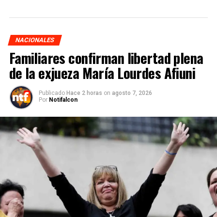
NACIONALES
Familiares confirman libertad plena
de la exjueza María Lourdes Afiuni
Publicado
Hace 2 horas
on
agosto 7, 2026
Por
Notifalcon