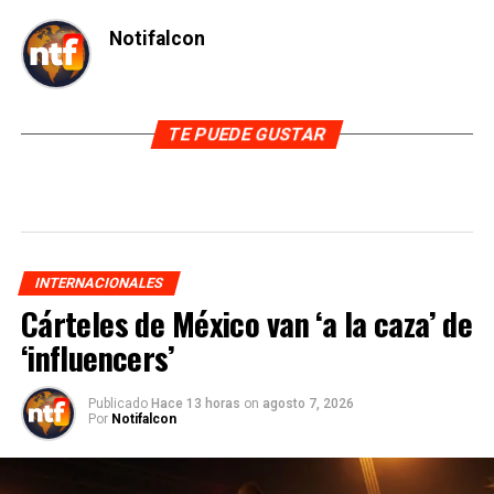
Notifalcon
TE PUEDE GUSTAR
INTERNACIONALES
Cárteles de México van ‘a la caza’ de
‘influencers’
Publicado
Hace 13 horas
on
agosto 7, 2026
Por
Notifalcon