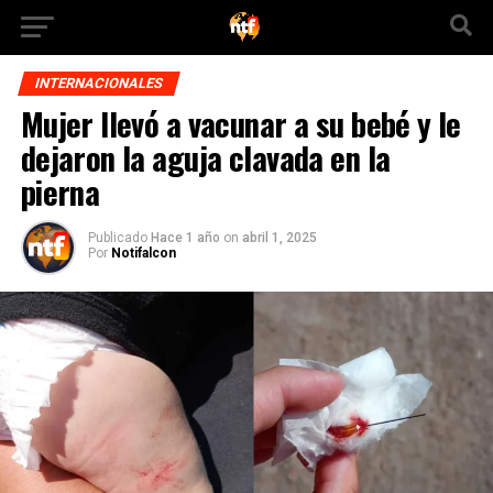
INTERNACIONALES
Mujer llevó a vacunar a su bebé y le
dejaron la aguja clavada en la
pierna
Publicado
Hace 1 año
on
abril 1, 2025
Por
Notifalcon