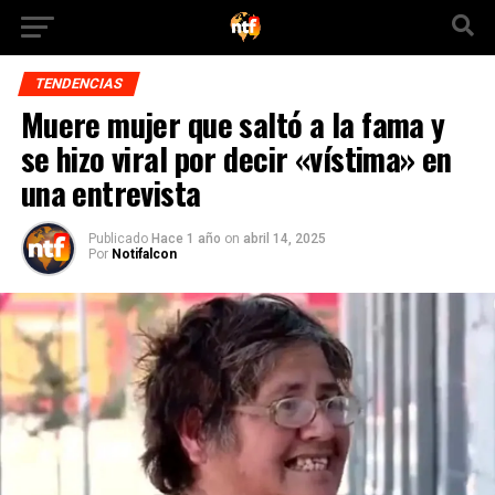
TENDENCIAS
Muere mujer que saltó a la fama y
se hizo viral por decir «vístima» en
una entrevista
Publicado
Hace 1 año
on
abril 14, 2025
Por
Notifalcon