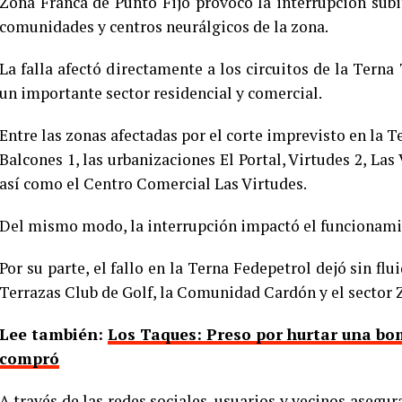
Zona Franca de Punto Fijo provocó la interrupción súbit
comunidades y centros neurálgicos de la zona.
La falla afectó directamente a los circuitos de la Terna
un importante sector residencial y comercial.
Entre las zonas afectadas por el corte imprevisto en la 
Balcones 1, las urbanizaciones El Portal, Virtudes 2, Las 
así como el Centro Comercial Las Virtudes.
Del mismo modo, la interrupción impactó el funcionamie
Por su parte, el fallo en la Terna Fedepetrol dejó sin flu
Terrazas Club de Golf, la Comunidad Cardón y el sector 
Lee también:
Los Taques: Preso por hurtar una bo
compró
A través de las redes sociales, usuarios y vecinos asegur