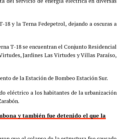
a del servicio de energía eléctrica en diversas
 T-18 y la Terna Fedepetrol, dejando a oscuras a
Terna T-18 se encuentran el Conjunto Residencial
Virtudes, Jardines Las Virtudes y Villas Paraíso,
nto de la Estación de Bombeo Estación Sur.
ido eléctrico a los habitantes de la urbanización
Zarabón.
mbona y también fue detenido el que la
aron que el colapso de la estructura fue causado