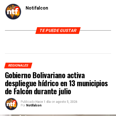
Notifalcon
TE PUEDE GUSTAR
REGIONALES
Gobierno Bolivariano activa
despliegue hídrico en 13 municipios
de Falcón durante julio
Publicado
Hace 1 día
on
agosto 5, 2026
Por
Notifalcon