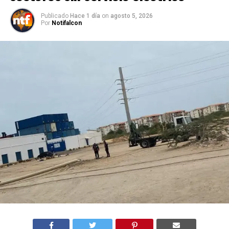
Publicado
Hace 1 día
on
agosto 5, 2026
Por
Notifalcon