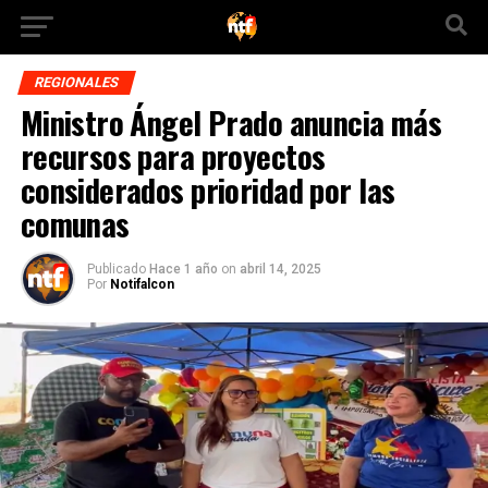
REGIONALES
Ministro Ángel Prado anuncia más
recursos para proyectos
considerados prioridad por las
comunas
Publicado
Hace 1 año
on
abril 14, 2025
Por
Notifalcon