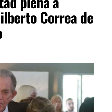
rtad plena a
ilberto Correa de
o