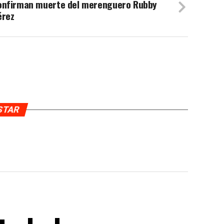
onfirman muerte del merenguero Rubby
érez
USTAR