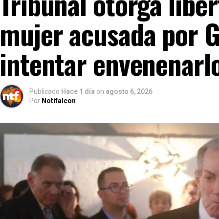
Tribunal otorga libe
mujer acusada por G
intentar envenenarl
Publicado
Hace 1 día
on
agosto 6, 2026
Por
Notifalcon