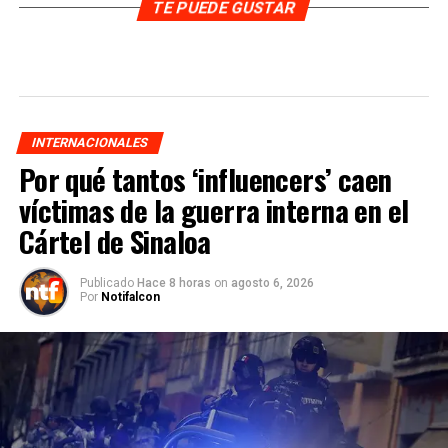
TE PUEDE GUSTAR
INTERNACIONALES
Por qué tantos ‘influencers’ caen
víctimas de la guerra interna en el
Cártel de Sinaloa
Publicado
Hace 8 horas
on
agosto 6, 2026
Por
Notifalcon