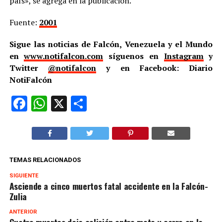
país», se agrega en la publicación.
Fuente:
2001
Sigue las noticias de Falcón, Venezuela y el Mundo
en
www.notifalcon.com
síguenos en
Instagram
y
Twitter
@notifalcon
y en Facebook: Diario
NotiFalcón
Facebook
WhatsApp
X
Compartir
TEMAS RELACIONADOS
SIGUIENTE
Asciende a cinco muertos fatal accidente en la Falcón-
Zulia
ANTERIOR
Cuatro muertos deja colisión entre moto y carro en la