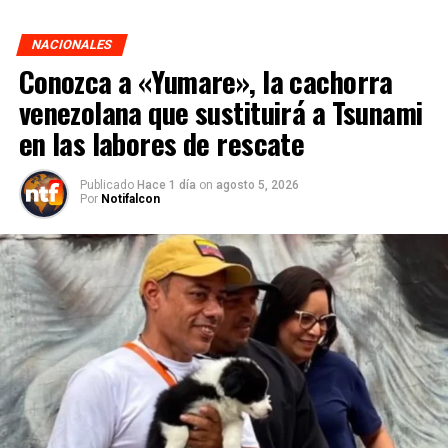
NACIONALES
Conozca a «Yumare», la cachorra
venezolana que sustituirá a Tsunami
en las labores de rescate
Publicado
Hace 1 día
on
agosto 5, 2026
Por
Notifalcon