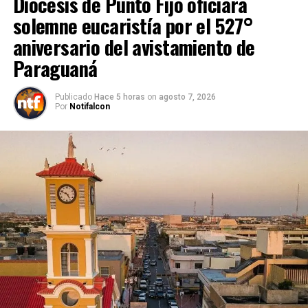
Diócesis de Punto Fijo oficiará
solemne eucaristía por el 527°
aniversario del avistamiento de
Paraguaná
Publicado
Hace 5 horas
on
agosto 7, 2026
Por
Notifalcon