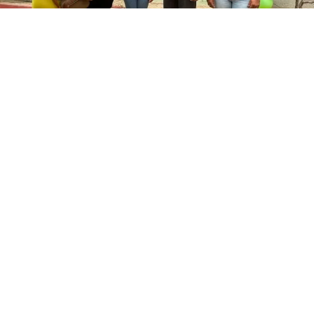
En un acto marcado por el compromiso social y el
trabajo comunitario, la Alcaldía del municipio Los
Taques realizó la novena entrega del programa social
«La Mano de Dios», otorgando respuestas efectivas en
materia de ayudas técnicas a 31 habitantes de la
jurisdicción.
La iniciativa, impulsada por el gobernador del estado
Falcón, Víctor Clark Boscán, y la primera dama, Jessica
Perozo de Clark, consolida la atención directa a los
sectores más vulnerables de la región mediante el
trabajo coordinado con la presidenta Delcy Rodríguez.