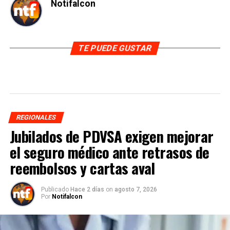
Notifalcon
TE PUEDE GUSTAR
REGIONALES
Jubilados de PDVSA exigen mejorar
el seguro médico ante retrasos de
reembolsos y cartas aval
Publicado
Hace 2 días
on
agosto 7, 2026
Por
Notifalcon