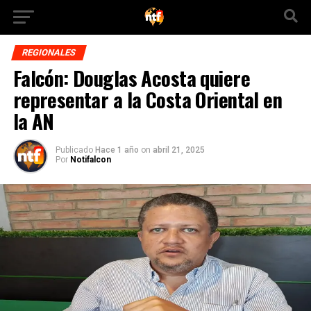
REGIONALES
Falcón: Douglas Acosta quiere
representar a la Costa Oriental en
la AN
Publicado
Hace 1 año
on
abril 21, 2025
Por
Notifalcon