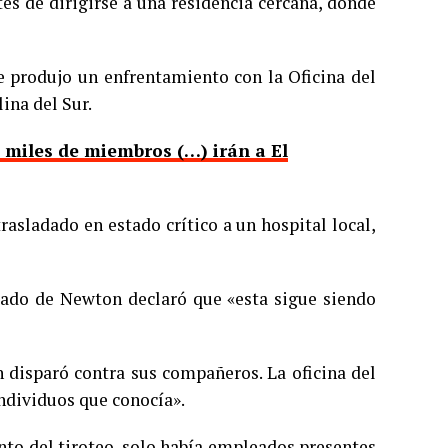
tes de dirigirse a una residencia cercana, donde
e produjo un enfrentamiento con la Oficina del
ina del Sur.
 miles de miembros (…) irán a El
asladado en estado crítico a un hospital local,
ondado de Newton declaró que «esta sigue siendo
 disparó contra sus compañeros. La oficina del
individuos que conocía».
nto del tiroteo, solo había empleados presentes