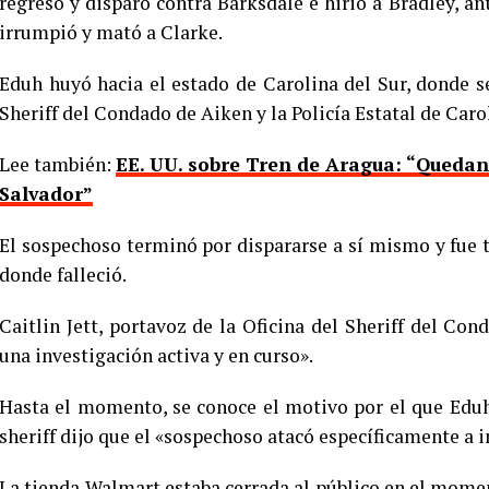
regresó y disparó contra Barksdale e hirió a Bradley, an
irrumpió y mató a Clarke.
Eduh huyó hacia el estado de Carolina del Sur, donde s
Sheriff del Condado de Aiken y la Policía Estatal de Carol
Lee también:
EE. UU. sobre Tren de Aragua: “Quedan
Salvador”
El sospechoso terminó por dispararse a sí mismo y fue tr
donde falleció.
Caitlin Jett, portavoz de la Oficina del Sheriff del C
una investigación activa y en curso».
Hasta el momento, se conoce el motivo por el que Eduh
sheriff dijo que el «sospechoso atacó específicamente a 
La tienda Walmart estaba cerrada al público en el mome