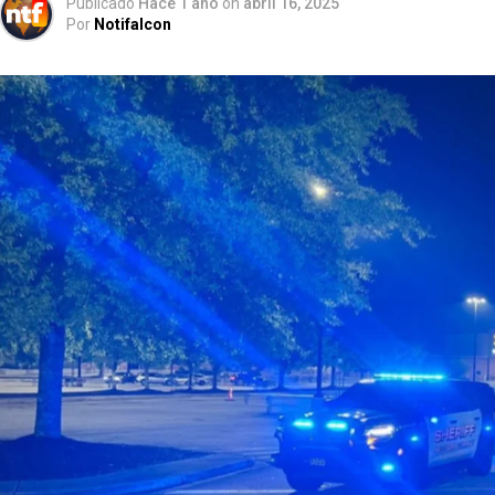
Publicado
Hace 1 año
on
abril 16, 2025
Por
Notifalcon