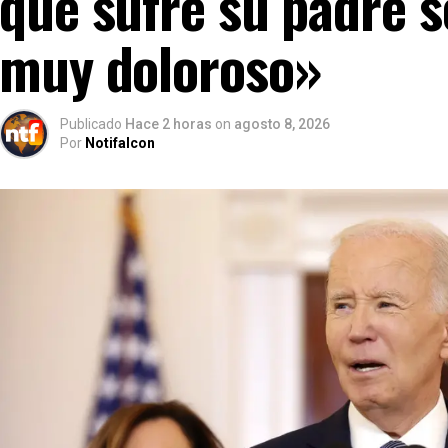
que sufre su padre s
muy doloroso»
Publicado
Hace 2 horas
on
agosto 8, 2026
Por
Notifalcon