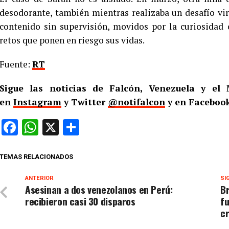
desodorante, también mientras realizaba un desafío vir
contenido sin supervisión, movidos por la curiosidad
retos que ponen en riesgo sus vidas.
Fuente:
RT
Sigue las noticias de Falcón, Venezuela y e
en
Instagram
y Twitter
@notifalcon
y en Facebook
Facebook
WhatsApp
X
Compartir
TEMAS RELACIONADOS
ANTERIOR
SI
Asesinan a dos venezolanos en Perú:
Br
recibieron casi 30 disparos
f
cr