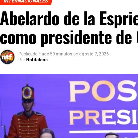
INTERNACIONALES
Abelardo de la Espri
como presidente de
Publicado
Hace 59 minutos
on
agosto 7, 2026
Por
Notifalcon