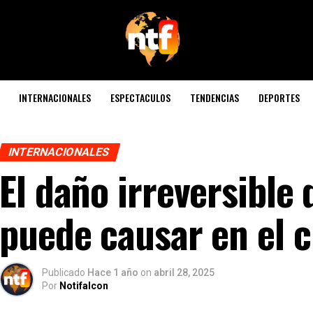
INTERNACIONALES
ESPECTACULOS
TENDENCIAS
DEPORTES
INTERNACIONALES
El daño irreversible 
puede causar en el 
Publicado
Hace 1 año
on
abril 28, 2025
Por
Notifalcon