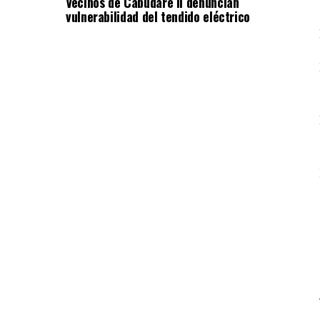
Vecinos de Cabudare II denuncian
vulnerabilidad del tendido eléctrico