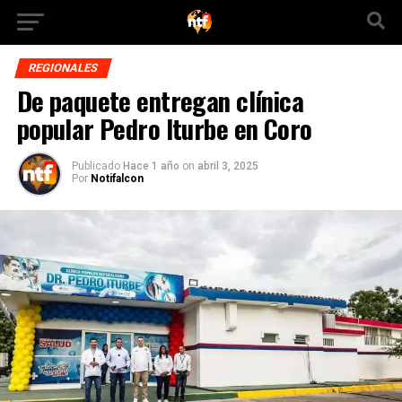
REGIONALES
De paquete entregan clínica
popular Pedro Iturbe en Coro
Publicado
Hace 1 año
on
abril 3, 2025
Por
Notifalcon