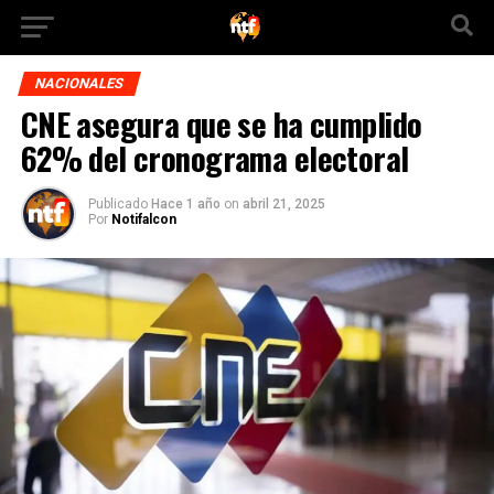
NACIONALES
CNE asegura que se ha cumplido
62% del cronograma electoral
Publicado
Hace 1 año
on
abril 21, 2025
Por
Notifalcon