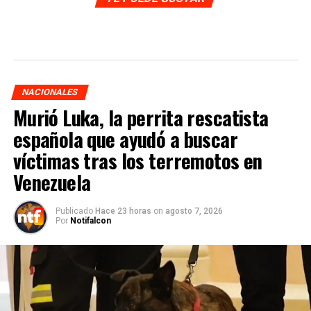
NACIONALES
Murió Luka, la perrita rescatista
española que ayudó a buscar
víctimas tras los terremotos en
Venezuela
Publicado
Hace 23 horas
on
agosto 7, 2026
Por
Notifalcon