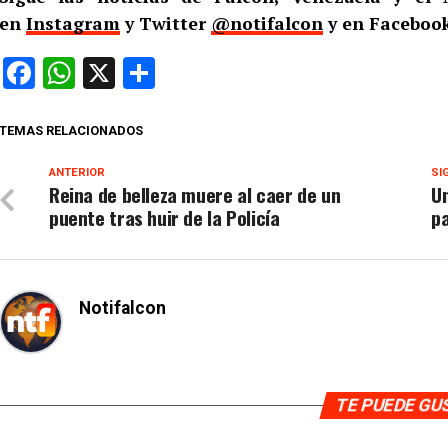
en
Instagram
y Twitter
@notifalcon
y en Facebook
Facebook
WhatsApp
X
Compartir
TEMAS RELACIONADOS
ANTERIOR
SI
Reina de belleza muere al caer de un
Un
puente tras huir de la Policía
pa
Notifalcon
TE PUEDE G