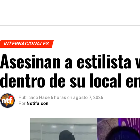
INTERNACIONALES
Asesinan a estilista
dentro de su local e
Publicado
Hace 6 horas
on
agosto 7, 2026
Por
Notifalcon