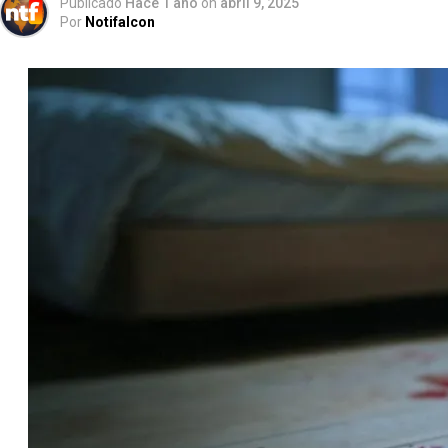
Publicado
Hace 1 año
on
abril 9, 2025
Por
Notifalcon