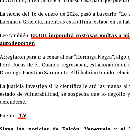
la víctima-, intentaba sacarlo de su casa para que pueda 
La noche del 16 de enero de 2024, pasó a buscarlo. “Lo 
Luciana a Graciela, mientras esta última estaba en su ha
Lee también:
EE.UU. impondrá costosas multas a mig
autodeporten
Arreglaron para ir a cenar al bar “Hormiga Negra”, algo q
Ford Focus de él. Cuando regresaban, estacionaron en u
Domingo Faustino Sarmiento. Allí habrían tenido relaci
La justicia investiga si la científica le ató las manos a
estado de vulnerabilidad, se sospecha que lo degolló y
defenderse.
Fuente:
TN
Sigue las noticias de Falcón, Venezuela y e