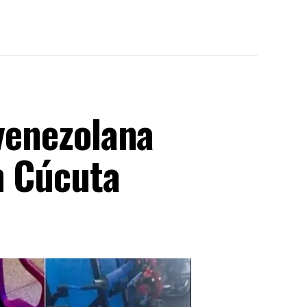
 venezolana
n Cúcuta