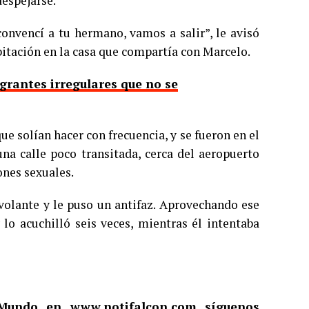
despejarse.
convencí a tu hermano, vamos a salir”, le avisó
bitación en la casa que compartía con Marcelo.
rantes irregulares que no se
ue solían hacer con frecuencia, y se fueron en el
na calle poco transitada, cerca del aeropuerto
ones sexuales.
l volante y le puso un antifaz. Aprovechando ese
 lo acuchilló seis veces, mientras él intentaba
l Mundo en
www.notifalcon.com
síguenos