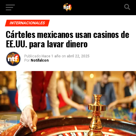
INTERNACIONALES
Cárteles mexicanos usan casinos de
EE.UU. para lavar dinero
Publicado
Hace 1 año
on
abril 22, 2025
Por
Notifalcon