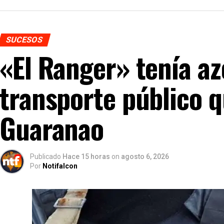
SUCESOS
«El Ranger» tenía az
transporte público 
Guaranao
Publicado
Hace 15 horas
on
agosto 6, 2026
Por
Notifalcon