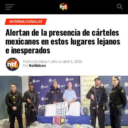
INTERNACIONALES
Alertan de la presencia de cárteles
mexicanos en estos lugares lejanos
e inesperados
Publicado
Hace 1 año
on
abril 4, 2025
Por
Notifalcon