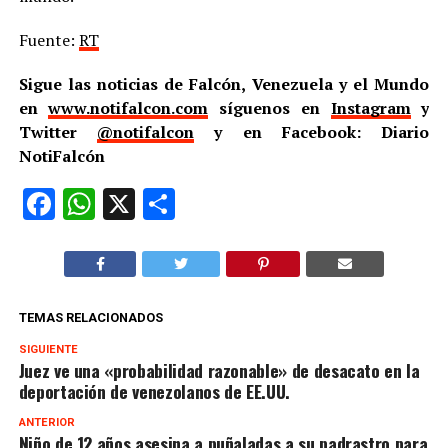
Fuente:
RT
Sigue las noticias de Falcón, Venezuela y el Mundo
en
www.notifalcon.com
síguenos en
Instagram
y
Twitter
@notifalcon
y en Facebook: Diario
NotiFalcón
Facebook
WhatsApp
X
Compartir
TEMAS RELACIONADOS
SIGUIENTE
Juez ve una «probabilidad razonable» de desacato en la
deportación de venezolanos de EE.UU.
ANTERIOR
Niño de 12 años asesina a puñaladas a su padrastro para