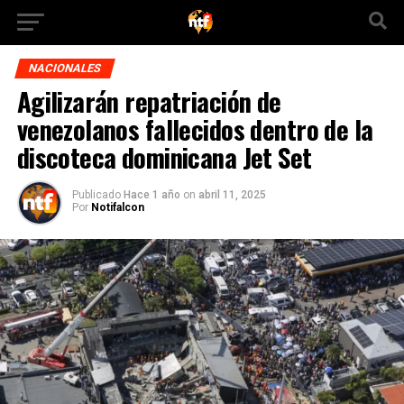
NACIONALES
Agilizarán repatriación de
venezolanos fallecidos dentro de la
discoteca dominicana Jet Set
Publicado
Hace 1 año
on
abril 11, 2025
Por
Notifalcon