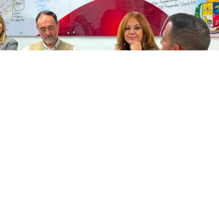
La Defensora del Pueblo, Eglée González Lobato, y el
gobernador del estado La Guaira, José Alejandro Terán,
sostuvieron una reunión de trabajo sobre las acciones
posteriores a los sismos.
De acuerdo con la información oficial, el encuentro
buscó fortalecer las capacidades de las instituciones
locales y fijar planes coordinados en gestión de riesgos,