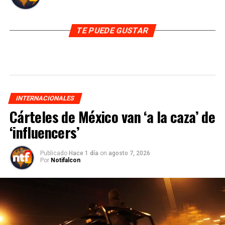
TE PUEDE GUSTAR
INTERNACIONALES
Cárteles de México van ‘a la caza’ de
‘influencers’
Publicado
Hace 1 día
on
agosto 7, 2026
Por
Notifalcon