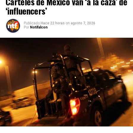
Cárteles de México van ‘a la caza’ de
‘influencers’
Publicado
Hace 22 horas
on
agosto 7, 2026
Por
Notifalcon