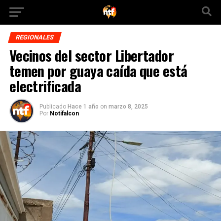
REGIONALES
Vecinos del sector Libertador
temen por guaya caída que está
electrificada
Publicado
Hace 1 año
on
marzo 8, 2025
Por
Notifalcon