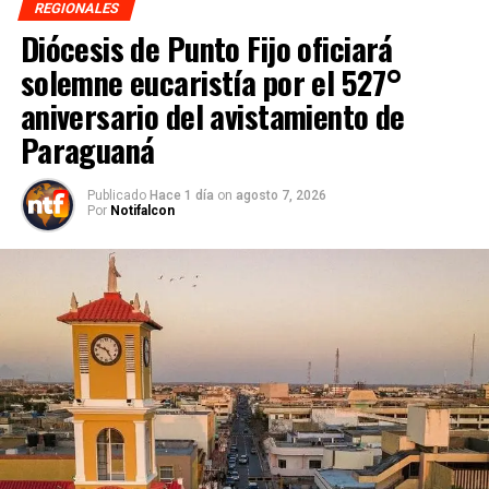
REGIONALES
Diócesis de Punto Fijo oficiará
solemne eucaristía por el 527°
aniversario del avistamiento de
Paraguaná
Publicado
Hace 1 día
on
agosto 7, 2026
Por
Notifalcon