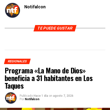
Notifalcon
TE PUEDE GUSTAR
REGIONALES
Programa «La Mano de Dios»
beneficia a 31 habitantes en Los
Taques
Publicado
Hace 1 día
on
agosto 7, 2026
Por
Notifalcon