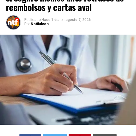
reembolsos y cartas aval
Publicado
Hace 1 día
on
agosto 7, 2026
Por
Notifalcon