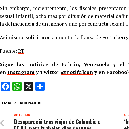
Sin embargo, recientemente, los fiscales presentaro
sexual infantil, ocho más por difusión de material dañin
la delincuencia de un menor y uno por conducta sexual 
Asimismo, solicitaron aumentar la fianza de Fortinberry 
Fuente:
RT
Sigue las noticias de Falcón, Venezuela y e
en
Instagram
y Twitter
@notifalcon
y en Facebook
Facebook
WhatsApp
X
Compartir
TEMAS RELACIONADOS
ANTERIOR
SI
Desapareció tras viajar de Colombia a
‘I
EE.UU. para trabajar, días después
eb