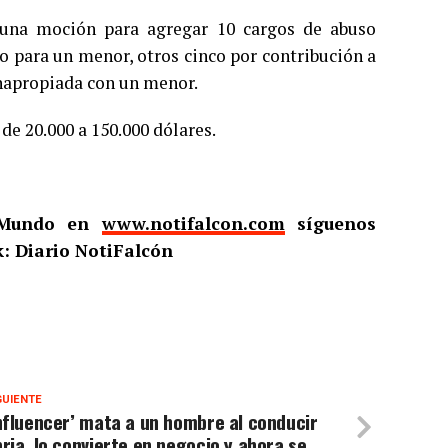
n una moción para agregar 10 cargos de abuso
o para un menor, otros cinco por contribución a
inapropiada con un menor.
de 20.000 a 150.000 dólares.
l Mundo en
www.notifalcon.com
síguenos
: Diario NotiFalcón
GUIENTE
nfluencer’ mata a un hombre al conducir
ria, lo convierte en negocio y ahora se