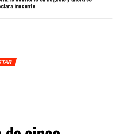
eclara inocente
USTAR
 de cinco