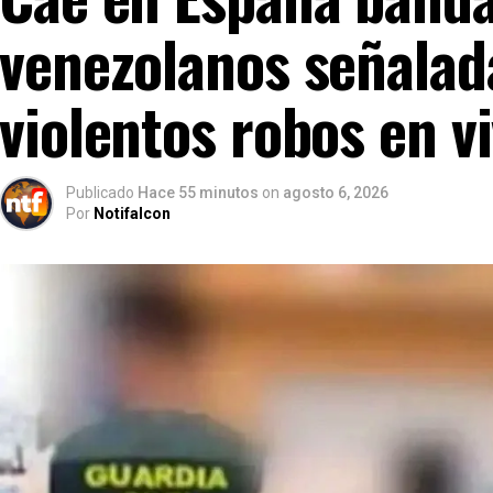
venezolanos señalad
violentos robos en v
Publicado
Hace 55 minutos
on
agosto 6, 2026
Por
Notifalcon