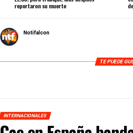
reportaron su muerte
d
Notifalcon
TE PUEDE G
INTERNACIONALES
Cae en España banda