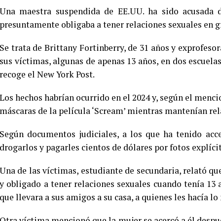
Una maestra suspendida de EE.UU. ha sido acusada d
presuntamente obligaba a tener relaciones sexuales en g
Se trata de Brittany Fortinberry, de 31 años y exprofeso
sus víctimas, algunas de apenas 13 años, en dos escuela
recoge el New York Post.
Los hechos habrían ocurrido en el 2024 y, según el menc
máscaras de la película ‘Scream’ mientras mantenían rel
Según documentos judiciales, a los que ha tenido ac
drogarlos y pagarles cientos de dólares por fotos explícit
Una de las víctimas, estudiante de secundaria, relató q
y obligado a tener relaciones sexuales cuando tenía 13
que llevara a sus amigos a su casa, a quienes les hacía l
Otra víctima mencionó que la mujer se acercó a él despué