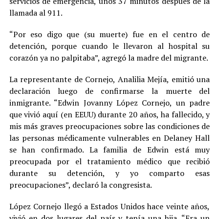
servicios de emergencia, unos 37 minutos después de la
llamada al 911.
“Por eso digo que (su muerte) fue en el centro de
detención, porque cuando le llevaron al hospital su
corazón ya no palpitaba”, agregó la madre del migrante.
La representante de Cornejo, Analilia Mejía, emitió una
declaración luego de confirmarse la muerte del
inmigrante. “Edwin Jovanny López Cornejo, un padre
que vivió aquí (en EEUU) durante 20 años, ha fallecido, y
mis más graves preocupaciones sobre las condiciones de
las personas médicamente vulnerables en Delaney Hall
se han confirmado. La familia de Edwin está muy
preocupada por el tratamiento médico que recibió
durante su detención, y yo comparto esas
preocupaciones”, declaró la congresista.
López Cornejo llegó a Estados Unidos hace veinte años,
vivió en dos lugares del país y tenía una hija. “Era un