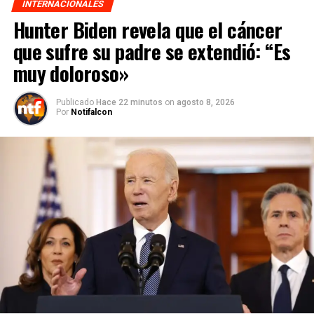
INTERNACIONALES
Hunter Biden revela que el cáncer
que sufre su padre se extendió: “Es
muy doloroso»
Publicado
Hace 22 minutos
on
agosto 8, 2026
Por
Notifalcon