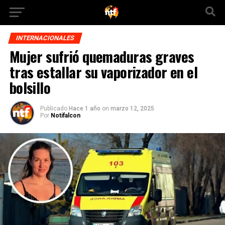
INTERNACIONALES
Mujer sufrió quemaduras graves
tras estallar su vaporizador en el
bolsillo
Publicado
Hace 1 año
on
marzo 12, 2025
Por
Notifalcon