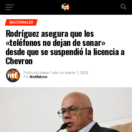
NACIONALES
Rodríguez asegura que los
«teléfonos no dejan de sonar»
desde que se suspendió la licencia a
Chevron
Publicado
Hace 1 año
on
marzo 7, 2025
Por
Notifalcon