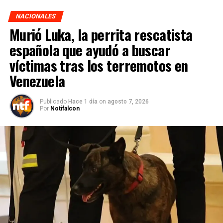
NACIONALES
Murió Luka, la perrita rescatista
española que ayudó a buscar
víctimas tras los terremotos en
Venezuela
Publicado
Hace 1 día
on
agosto 7, 2026
Por
Notifalcon