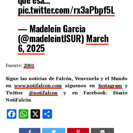
pic.twitter.com/rx3aPbpf5L
— Madelein Garcia
(@madeleintlSUR)
March
6, 2025
Fuente:
2001
Sigue las noticias de Falcón, Venezuela y el Mundo
en
www.notifalcon.com
síguenos en
Instagram
y
Twitter
@notifalcon
y en Facebook: Diario
NotiFalcón
Facebook
WhatsApp
X
Compartir