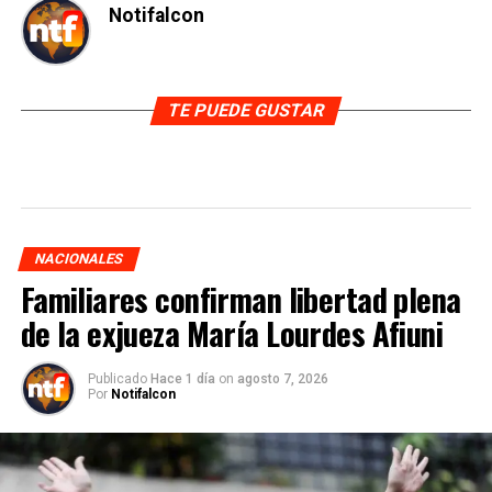
Notifalcon
TE PUEDE GUSTAR
NACIONALES
Familiares confirman libertad plena
de la exjueza María Lourdes Afiuni
Publicado
Hace 1 día
on
agosto 7, 2026
Por
Notifalcon