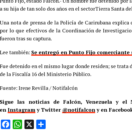
Punto Fijo, estado Falcón.- Un hombre fue detenido por la
a su hija de tan solo dos años en el sectorTierra Santa d
Una nota de prensa de la Policía de Carirubana explica 
por lo que efectivos de la Coordinación de Investigaci
fueron tras su captura.
Lee también:
Se entregó en Punto Fijo comerciante 
Fue detenido en el mismo lugar donde residen; se trata d
de la Fiscalía 16 del Ministerio Público.
Fuente: Irene Revilla / Notifalcón
Sigue las noticias de Falcón, Venezuela y e
en
Instagram
y Twitter
@notifalcon
y en Facebook
Facebook
WhatsApp
X
Compartir