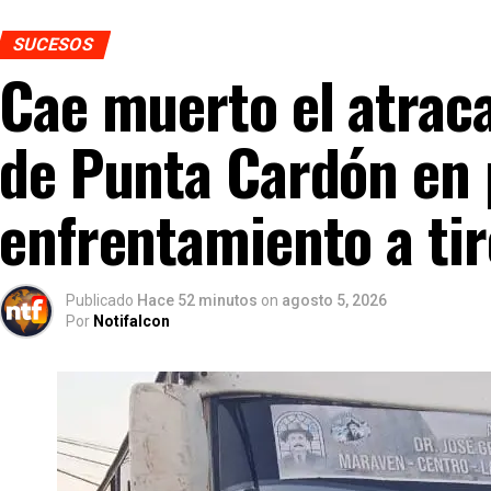
SUCESOS
Cae muerto el atraca
de Punta Cardón en
enfrentamiento a tir
Publicado
Hace 52 minutos
on
agosto 5, 2026
Por
Notifalcon