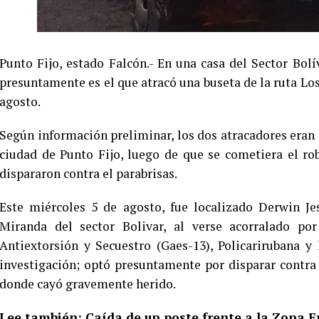
Punto Fijo, estado Falcón.- En una casa del Sector Bo
presuntamente es el que atracó una buseta de la ruta Los
agosto.
Según información preliminar, los dos atracadores eran
ciudad de Punto Fijo, luego de que se cometiera el 
dispararon contra el parabrisas.
Este miércoles 5 de agosto, fue localizado Derwin Je
Miranda del sector Bolivar, al verse acorralado po
Antiextorsión y Secuestro (Gaes-13), Policarirubana y
investigación; optó presuntamente por disparar contra 
donde cayó gravemente herido.
Lee también:
Caída de un poste frente a la Zona F