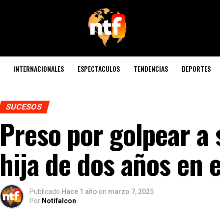
INTERNACIONALES
ESPECTACULOS
TENDENCIAS
DEPORTES
SUCESOS
Preso por golpear a 
hija de dos años en e
Publicado
Hace 1 año
on
marzo 7, 2025
Por
Notifalcon