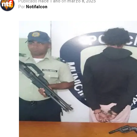
Publicado
Hace 1 año
on
marzo 8, 2025
Por
Notifalcon