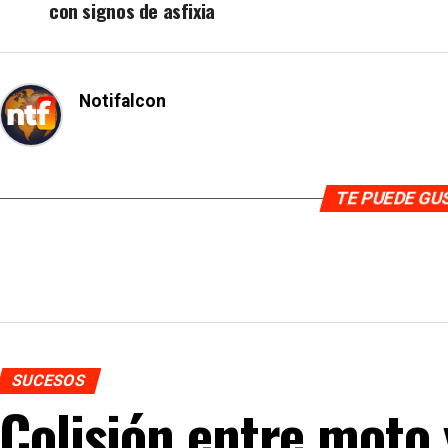
con signos de asfixia
Notifalcon
TE PUEDE G
SUCESOS
Colisión entre moto 