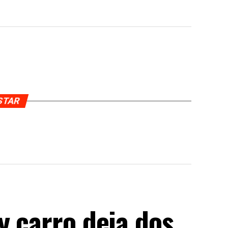
USTAR
y carro deja dos