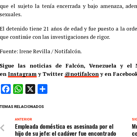
que el sujeto la tenía encerrada y bajo amenaza, ade
sexuales.
El detenido tiene 21 años de edad y fue puesto a la orde
que continúe con las investigaciones de rigor.
Fuente: Irene Revilla / Notifalcón.
Sigue las noticias de Falcón, Venezuela y e
en
Instagram
y Twitter
@notifalcon
y en Facebook
Facebook
WhatsApp
X
Compartir
TEMAS RELACIONADOS
ANTERIOR
SI
Empleada doméstica es asesinada por el
M
hijo de su jefe: el cadáver fue encontrado
c