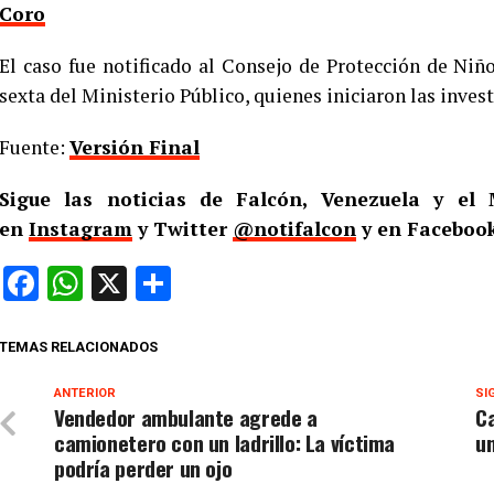
Coro
El caso fue notificado al Consejo de Protección de Niño
sexta del Ministerio Público, quienes iniciaron las inve
Fuente:
Versión Final
Sigue las noticias de Falcón, Venezuela y e
en
Instagram
y Twitter
@notifalcon
y en Facebook
Facebook
WhatsApp
X
Compartir
TEMAS RELACIONADOS
ANTERIOR
SI
Vendedor ambulante agrede a
C
camionetero con un ladrillo: La víctima
u
podría perder un ojo