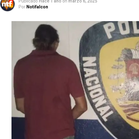
Publicado
Hace 1 año
on
marzo 6, 2025
Por
Notifalcon